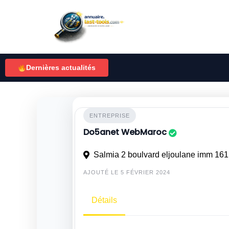
Skip
to
content
Dernières actualités
ENTREPRISE
Do5anet WebMaroc
Salmia 2 boulvard eljoulane imm 161
AJOUTÉ LE 5 FÉVRIER 2024
Détails