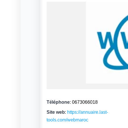
Téléphone
:
0673066018
Site web
:
https://annuaire.last-
tools.com/webmaroc