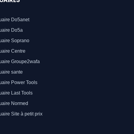
UAIRES
uaire Do5anet
uaire Do5a
uaire Soprano
aire Centre
uaire Groupe2wafa
aire sante
aire Power Tools
aire Last Tools
uaire Normed
aire Site à petit prix