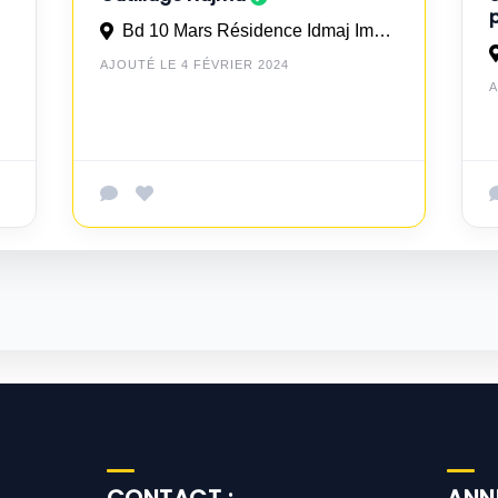
VIGNON
Bd 10 Mars Résidence Idmaj Imm 21 N° 3 à Casablanca
AJOUTÉ LE 4 FÉVRIER 2024
A