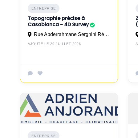
ENTREPRISE
Topographie précise à
Casablanca - 4D Survey
Rue Abderrahmane Serghini Rés Rawiya, 2ème Étage, Appt N°6 En face de la gare de Mohammedia
AJOUTÉ LE 29 JUILLET 2026
A
ENTREPRISE