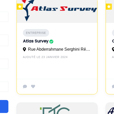
ENTREPRISE
Atlas Survey
Rue Abderrahmane Serghini Rés Rawiya 2éme Etag Appt N°6, en face gare de Mohammedia
AJOUTÉ LE 23 JANVIER 2024
A