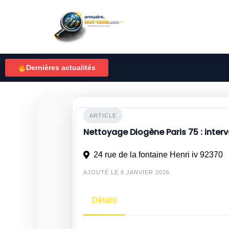
Skip
to
content
Dernières actualités
ARTICLE
Nettoyage Diogène Paris 75 : interv
24 rue de la fontaine Henri iv 92370
AJOUTÉ LE 8 JANVIER 2026
Détails