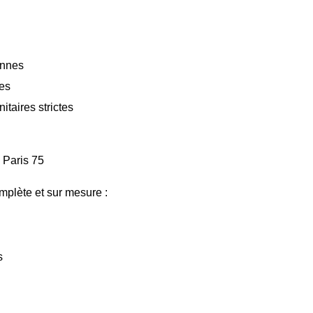
onnes
les
taires strictes
 Paris 75
plète et sur mesure :
s