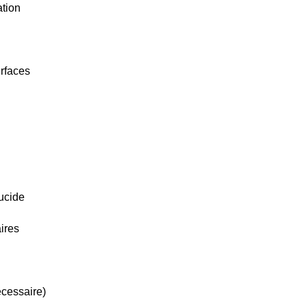
ation
urfaces
rucide
ires
écessaire)