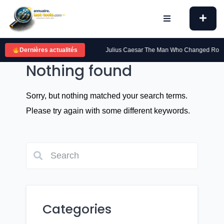
Skip
to
content
Gombrich. The Story of Art
Dernières actualités
Julius Caesar The Man Who Changed Rome Fore
Nothing found
Sorry, but nothing matched your search terms.
Please try again with some different keywords.
Categories